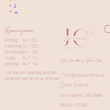
2
→
Openingsuren
dinsdag
9u – 20u
woensdag
9u – 20u
donderdag
9u – 18u
vrijdag
9u – 17u
Jolie Cosmetics by Jolien Cools
zaterdag
9u – 13u
zondag en maandag gesloten
info@jolie-cosmetics.be
behandelingen enkel op afspraak
0497 29 65 99
Kerkstraat 46, 2490 Balen
BE0541 473 992