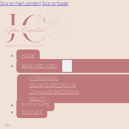
Skip to main content
Skip to footer
HOME
BEHANDELINGEN
HYDRAFACIAL
GELAATSVERZORGING
LICHAAMSVERZORGING
BEAUTY
BABOR SHOP
CONTACT