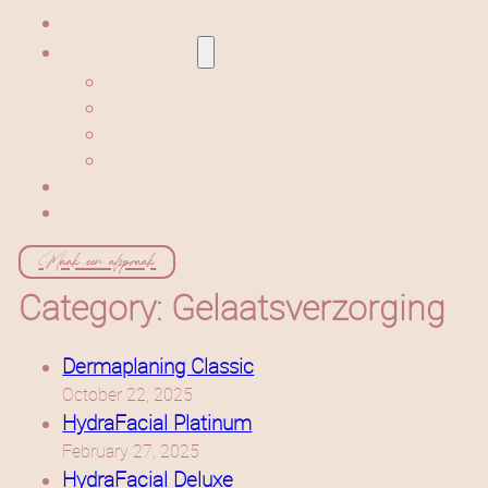
HOME
BEHANDELINGEN
HYDRAFACIAL
GELAATSVERZORGING
LICHAAMSVERZORGING
BEAUTY
BABOR SHOP
CONTACT
Maak een afspraak
Category:
Gelaatsverzorging
Dermaplaning Classic
October 22, 2025
HydraFacial Platinum
February 27, 2025
HydraFacial Deluxe