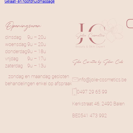
Gelaat- en hoofdhuidmassage
Openingsuren
dinsdag
9u – 20u
woensdag
9u – 20u
donderdag
9u – 18u
vrijdag
9u – 17u
Jolie Cosmetics by Jolien Cools
zaterdag
9u – 13u
zondag en maandag gesloten
info@jolie-cosmetics.be
behandelingen enkel op afspraak
0497 29 65 99
Kerkstraat 46, 2490 Balen
BE0541 473 992