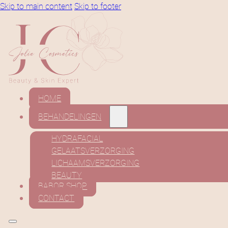
Skip to main content
Skip to footer
HOME
BEHANDELINGEN
HYDRAFACIAL
GELAATSVERZORGING
LICHAAMSVERZORGING
BEAUTY
BABOR SHOP
CONTACT