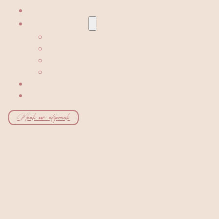
HOME
BEHANDELINGEN
HYDRAFACIAL
GELAATSVERZORGING
LICHAAMSVERZORGING
BEAUTY
BABOR SHOP
CONTACT
Maak een afspraak